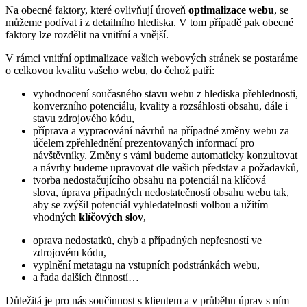
Na obecné faktory, které ovlivňují úroveň
optimalizace webu
, se
můžeme podívat i z detailního hlediska. V tom případě pak obecné
faktory lze rozdělit na vnitřní a vnější.
V rámci vnitřní optimalizace vašich webových stránek se postaráme
o celkovou kvalitu vašeho webu, do čehož patří:
vyhodnocení současného stavu webu z hlediska přehlednosti,
konverzního potenciálu, kvality a rozsáhlosti obsahu, dále i
stavu zdrojového kódu,
příprava a vypracování návrhů na případné změny webu za
účelem zpřehlednění prezentovaných informací pro
návštěvníky. Změny s vámi budeme automaticky konzultovat
a návrhy budeme upravovat dle vašich představ a požadavků,
tvorba nedostačujícího obsahu na potenciál na klíčová
slova, úprava případných nedostatečností obsahu webu tak,
aby se zvýšil potenciál vyhledatelnosti volbou a užitím
vhodných
klíčových slov
,
oprava nedostatků, chyb a případných nepřesností ve
zdrojovém kódu,
vyplnění metatagu na vstupních podstránkách webu,
a řada dalších činností…
Důležitá je pro nás součinnost s klientem a v průběhu úprav s ním