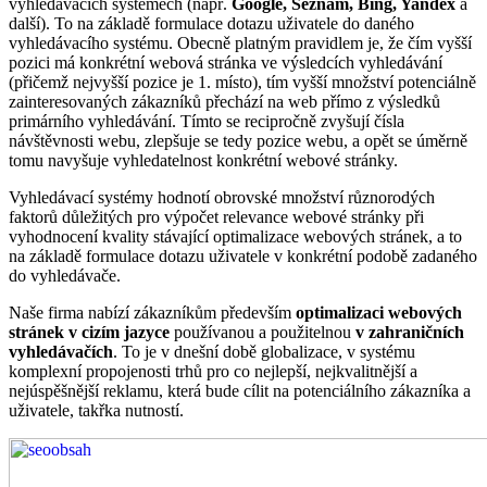
vyhledávacích systémech (např.
Google, Seznam, Bing, Yandex
a
další). To na základě formulace dotazu uživatele do daného
vyhledávacího systému. Obecně platným pravidlem je, že čím vyšší
pozici má konkrétní webová stránka ve výsledcích vyhledávání
(přičemž nejvyšší pozice je 1. místo), tím vyšší množství potenciálně
zainteresovaných zákazníků přechází na web přímo z výsledků
primárního vyhledávání. Tímto se recipročně zvyšují čísla
návštěvnosti webu, zlepšuje se tedy pozice webu, a opět se úměrně
tomu navyšuje vyhledatelnost konkrétní webové stránky.
Vyhledávací systémy hodnotí obrovské množství různorodých
faktorů důležitých pro výpočet relevance webové stránky při
vyhodnocení kvality stávající optimalizace webových stránek, a to
na základě formulace dotazu uživatele v konkrétní podobě zadaného
do vyhledávače.
Naše firma nabízí zákazníkům především
optimalizaci webových
stránek v cizím jazyce
používanou a použitelnou
v zahraničních
vyhledávačích
. To je v dnešní době globalizace, v systému
komplexní propojenosti trhů pro co nejlepší, nejkvalitnější a
nejúspěšnější reklamu, která bude cílit na potenciálního zákazníka a
uživatele, takřka nutností.