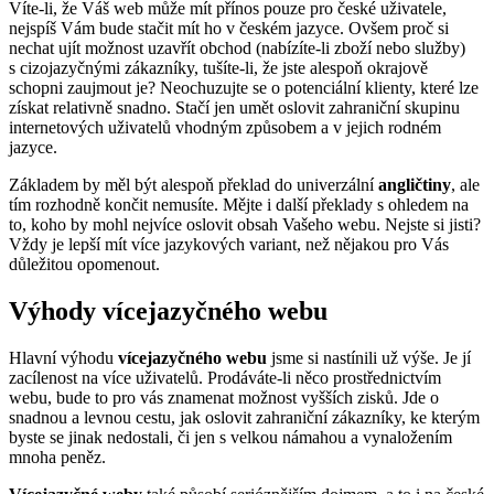
Víte-li, že Váš web může mít přínos pouze pro české uživatele,
nejspíš Vám bude stačit mít ho v českém jazyce. Ovšem proč si
nechat ujít možnost uzavřít obchod (nabízíte-li zboží nebo služby)
s cizojazyčnými zákazníky, tušíte-li, že jste alespoň okrajově
schopni zaujmout je? Neochuzujte se o potenciální klienty, které lze
získat relativně snadno. Stačí jen umět oslovit zahraniční skupinu
internetových uživatelů vhodným způsobem a v jejich rodném
jazyce.
Základem by měl být alespoň překlad do univerzální
angličtiny
, ale
tím rozhodně končit nemusíte. Mějte i další překlady s ohledem na
to, koho by mohl nejvíce oslovit obsah Vašeho webu. Nejste si jisti?
Vždy je lepší mít více jazykových variant, než nějakou pro Vás
důležitou opomenout.
Výhody vícejazyčného webu
Hlavní výhodu
vícejazyčného webu
jsme si nastínili už výše. Je jí
zacílenost na více uživatelů. Prodáváte-li něco prostřednictvím
webu, bude to pro vás znamenat možnost vyšších zisků. Jde o
snadnou a levnou cestu, jak oslovit zahraniční zákazníky, ke kterým
byste se jinak nedostali, či jen s velkou námahou a vynaložením
mnoha peněz.