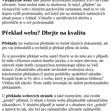
Vícejazyčné weby
také působí serióznějším dojmem, a to i na české
uživatele. Sami možná máte tu zkušenost, že když „přijdete“ na
vícejazyčný web s různými jazykovými variantami, budí to ve vás
dojem vyšší profesionality, než když jste na stránkách nabízejících
obsah pouze v češtině. Vzbuďte v návštěvnících důvěru a
přesvědčte je o své profesionalitě.
Překlad webu? Dbejte na kvalitu
Překlady
lze realizovat předáním ve formě různých dokumentů, ale
pro vás jednodušší a rychlejší je překlad přímo do kódu.
Že si provedete překlad webu sami? Pusťte se do toho jen v případě,
že máte výbornou znalost daného jazyku, a to nejen obecnou, ale
zároveň znáte dobře cizojazyčnou terminologii užitou na Vaší
stránce. Zahraničního uživatele nevhodně zvolenými slovy,
krkolomným překladem či jinými prohřešky spolehlivě odradíte.
Koupili byste si Vy něco z webu, který je psán špatnou češtinou?
Většina lidí nikoliv. Proto raději investujte do služeb profesionálního
překladatele.
U
překladu webových stránek
si také rozmyslete, zda zvolíte
„pouhý“ překlad, či obsah a formu webu přizpůsobíte zahraničnímu
zákazníkovi. V druhém případě je nutné si s obsahem více „pohrát“
a upravit ho tak, aby byl pro zahraničního uživatele zajímavější.